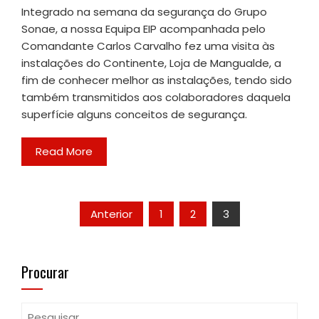
Integrado na semana da segurança do Grupo
Sonae, a nossa Equipa EIP acompanhada pelo
Comandante Carlos Carvalho fez uma visita às
instalações do Continente, Loja de Mangualde, a
fim de conhecer melhor as instalações, tendo sido
também transmitidos aos colaboradores daquela
superfície alguns conceitos de segurança.
Read More
Paginação
Anterior
1
2
3
dos
Procurar
conteúdos
Pesquisar