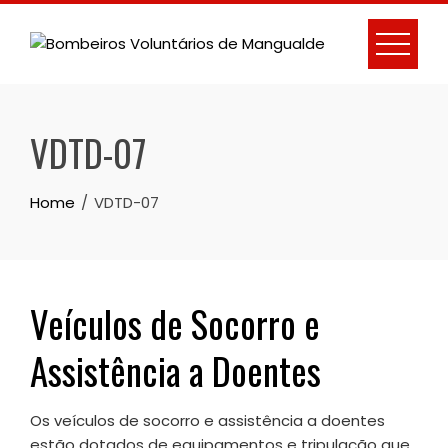
Skip
to
content
VDTD-07
Home
VDTD-07
Veículos de Socorro e
Assistência a Doentes
Os veículos de socorro e assistência a doentes
estão dotados de equipamentos e tripulação que