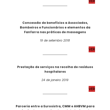
VER
Concessão de benefícios a Associados,
Bombeiros e Funcionários e elementos da
Fanfarra nas práticas de massagens
19 de setembro 2018
VER
Prestação de serviços na recolha de resíduos
hospitalares
24 de janeiro 2019
VER
Parceria entre a Eurosistra, CMM e AHBVM para