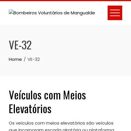
Skip
to
content
VE-32
Home
VE-32
Veículos com Meios
Elevatórios
Os veículos com meios elevatórios são veículos
que incorporam escada giratória ou plataforma