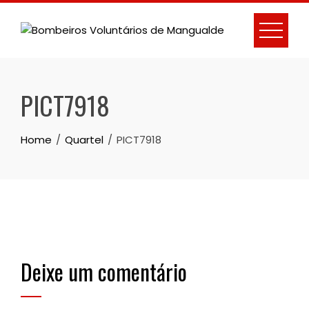
Skip
to
content
PICT7918
Home
Quartel
PICT7918
Deixe um comentário