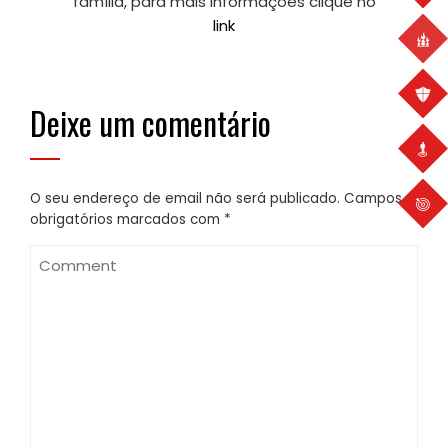
família, para mais informações clique no
link
Deixe um comentário
O seu endereço de email não será publicado.
Campos
obrigatórios marcados com
*