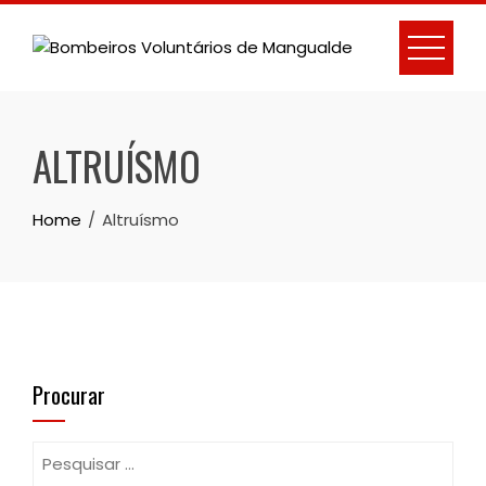
Skip
to
content
ALTRUÍSMO
Home
Altruísmo
Procurar
Pesquisar
por: