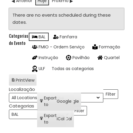
Anterior
Hoje
Próximo
There are no events scheduled during these
dates.
Categorias
BAL
Fanfarra
do Evento
FMIO - Ordem Serviço
Formação
Instrução
Pavilhão
Quartel
ULF
Todas as categorias
Print
View
Localização
Filter
Localizações
Subscribe
Export
Google
Google
in
to
Categorias
Filter
Categorias
Subscribe
Export
iCal
iCal
in
to