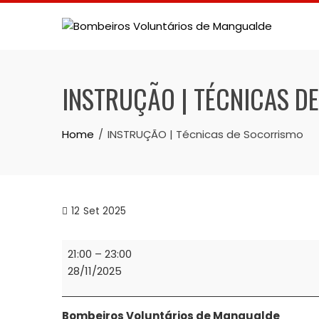
Skip
to
content
INSTRUÇÃO | TÉCNICAS D
Home
INSTRUÇÃO | Técnicas de Socorrismo
12
Set 2025
INSTRUÇÃO
21:00
–
23:00
|
28/11/2025
Técnicas
de
Socorrismo
Bombeiros Voluntários de Mangualde