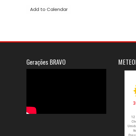
Voluntários
Add to Calendar
de
Mangualde
Gerações BRAVO
METEO