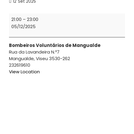
12
Set 2025
INSTRUÇÃO
21:00
–
23:00
|
05/12/2025
Técnicas
de
Salvamento
Bombeiros Voluntários de Mangualde
Rua da Lavandeira N.º7
e
Mangualde
,
Viseu
3530-262
Desencarceramento
232619610
View Location