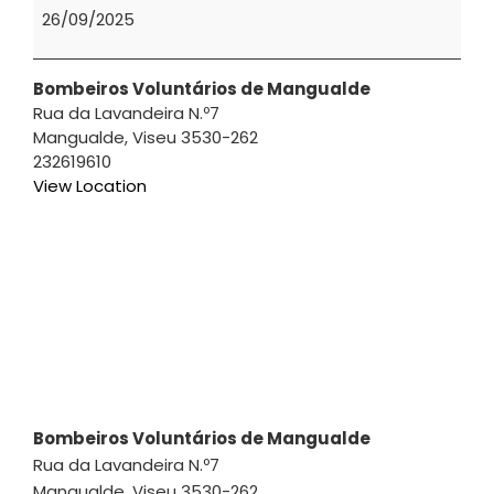
|
26/09/2025
Incêndios
Urbanos
e
Bombeiros Voluntários de Mangualde
Rua da Lavandeira N.º7
Industriais
Mangualde
,
Viseu
3530-262
232619610
View Location
Bombeiros Voluntários de Mangualde
Rua da Lavandeira N.º7
Mangualde
,
Viseu
3530-262