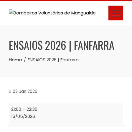
Skip
to
content
ENSAIOS 2026 | FANFARRA
Home
ENSAIOS 2026 | Fanfarra
03
Jan 2026
ENSAIOS
21:00
–
22:30
2026
13/05/2026
|
Fanfarra