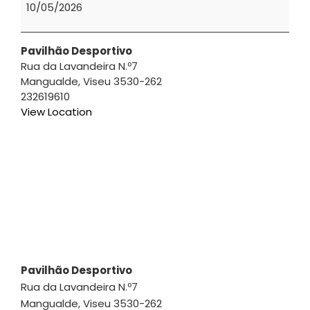
2026
10/05/2026
|
Pedro
Duarte
Pavilhão Desportivo
Rua da Lavandeira N.º7
Mangualde
,
Viseu
3530-262
232619610
View Location
Pavilhão Desportivo
Rua da Lavandeira N.º7
Mangualde
,
Viseu
3530-262