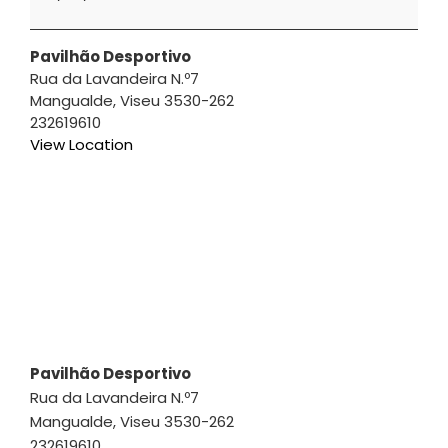
|
Marcelo
Marques
Pavilhão Desportivo
Rua da Lavandeira N.º7
Mangualde
,
Viseu
3530-262
232619610
View Location
Pavilhão Desportivo
Rua da Lavandeira N.º7
Mangualde
,
Viseu
3530-262
232619610