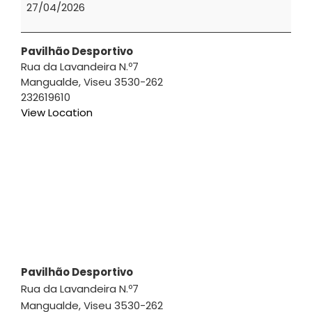
2026
27/04/2026
|
Marcelo
Marques
Pavilhão Desportivo
Rua da Lavandeira N.º7
Mangualde
,
Viseu
3530-262
232619610
View Location
Pavilhão Desportivo
Rua da Lavandeira N.º7
Mangualde
,
Viseu
3530-262