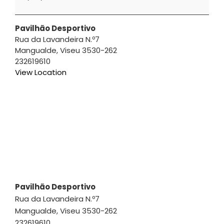
|
Luis
Gomes
Pavilhão Desportivo
Rua da Lavandeira N.º7
Mangualde
,
Viseu
3530-262
232619610
View Location
Pavilhão Desportivo
Rua da Lavandeira N.º7
Mangualde
,
Viseu
3530-262
232619610