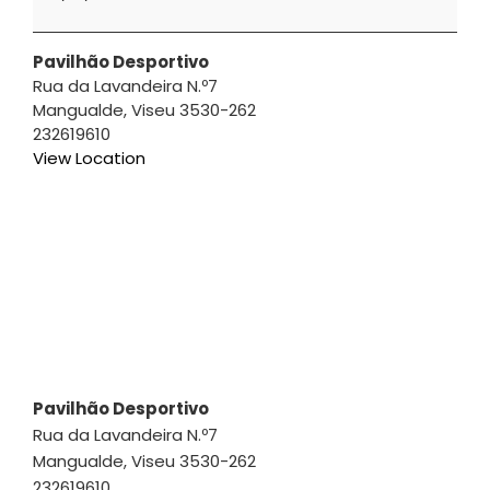
|
Jorge
Silva
Pavilhão Desportivo
Rua da Lavandeira N.º7
Mangualde
,
Viseu
3530-262
232619610
View Location
Pavilhão Desportivo
Rua da Lavandeira N.º7
Mangualde
,
Viseu
3530-262
232619610