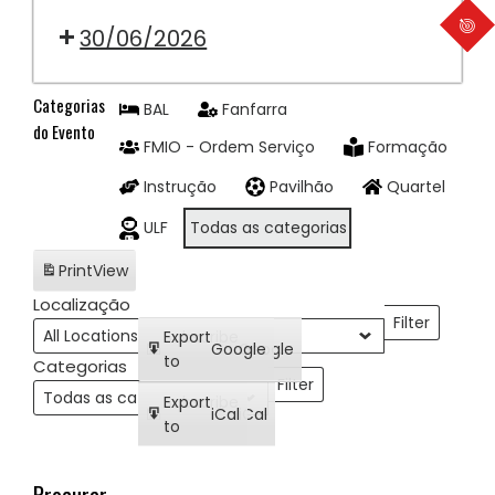
09:00:
Rodrigo
|
CEDÊNCIA
30/06/2026
Cunha
21.º
2026
Desfile
|
21:00:
Categorias
de
Pedro
CEDÊNCIA
BAL
Fanfarra
do Evento
Fanfarras
Duarte
2026
FMIO - Ordem Serviço
Formação
-
|
Mangualde
Instrução
Pavilhão
Quartel
Jorge
Silva
ULF
Todas as categorias
Print
View
Localização
Filter
Localizações
Subscribe
Export
Google
Google
in
to
Categorias
Filter
Categorias
Subscribe
Export
iCal
iCal
in
to
Procurar